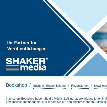
/
Bookshop
Suche im Gesamtkatalog
/
Rezensionen
/
Newslette
In unserem Bookshop haben Sie die Möglichkeit, genauere Informationen inkl
gewünschte Themengebiet aus, indem Sie auf den entsprechenden Button kli