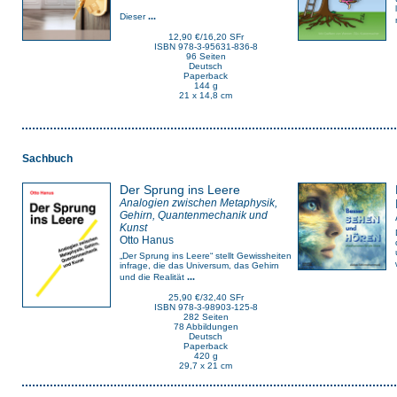
...
Dieser
12,90 €/16,20 SFr
ISBN 978-3-95631-836-8
96 Seiten
Deutsch
Paperback
144 g
21 x 14,8 cm
Sachbuch
Der Sprung ins Leere
Analogien zwischen Metaphysik,
Gehirn, Quantenmechanik und
Kunst
Otto Hanus
„Der Sprung ins Leere“ stellt Gewissheiten
infrage, die das Universum, das Gehirn
...
und die Realität
25,90 €/32,40 SFr
ISBN 978-3-98903-125-8
282 Seiten
78 Abbildungen
Deutsch
Paperback
420 g
29,7 x 21 cm