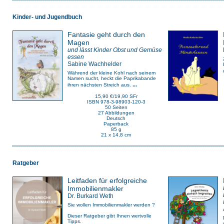
Kinder- und Jugendbuch
Fantasie geht durch den
Magen
und lässt Kinder Obst und Gemüse
essen
Sabine Wachhelder
Während der kleine Kohl nach seinem
Namen sucht, heckt die Paprikabande
...
ihren nächsten Streich aus.
15,90 €/19,90 SFr
ISBN 978-3-98903-120-3
50 Seiten
27 Abbildungen
Deutsch
Paperback
85 g
21 x 14,8 cm
Ratgeber
Leitfaden für erfolgreiche
Immobilienmakler
Dr. Burkard Weth
Sie wollen Immobilienmakler werden ?
Dieser Ratgeber gibt Ihnen wertvolle
Tipps.