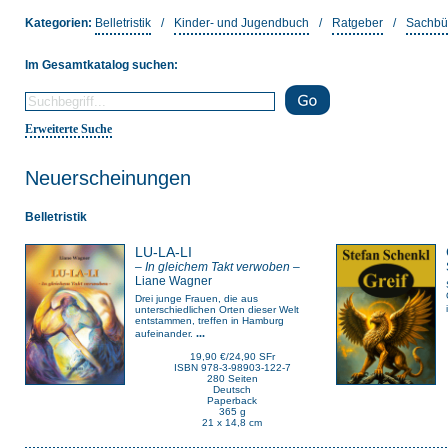
Kategorien:
Belletristik
/
Kinder- und Jugendbuch
/
Ratgeber
/
Sachbü
Im Gesamtkatalog suchen:
Erweiterte Suche
Neuerscheinungen
Belletristik
LU-LA-LI
– In gleichem Takt verwoben –
Liane Wagner
Drei junge Frauen, die aus
unterschiedlichen Orten dieser Welt
entstammen, treffen in Hamburg
...
aufeinander.
19,90 €/24,90 SFr
ISBN 978-3-98903-122-7
280 Seiten
Deutsch
Paperback
365 g
21 x 14,8 cm