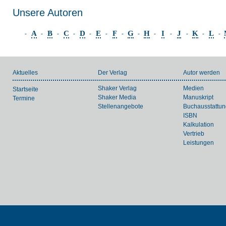
Unsere Autoren
A
B
C
D
E
F
G
H
I
J
K
L
-
-
-
-
-
-
-
-
-
-
-
-
-
Aktuelles
Der Verlag
Autor werden
Shaker Verlag
Medien
Startseite
Shaker Media
Manuskript
Termine
Stellenangebote
Buchausstattun
ISBN
Kalkulation
Vertrieb
Leistungen